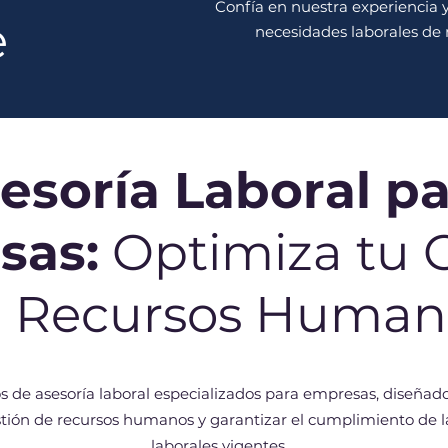
Confía en nuestra experiencia y
e
necesidades laborales de 
esoría Laboral p
sas:
Optimiza tu 
 Recursos Human
s de asesoría laboral especializados para empresas, diseñad
stión de recursos humanos y garantizar el cumplimiento de l
laborales vigentes.