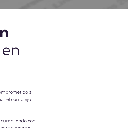
en
 en
 comprometido a
por el complejo
a cumpliendo con
 para ayudarte.