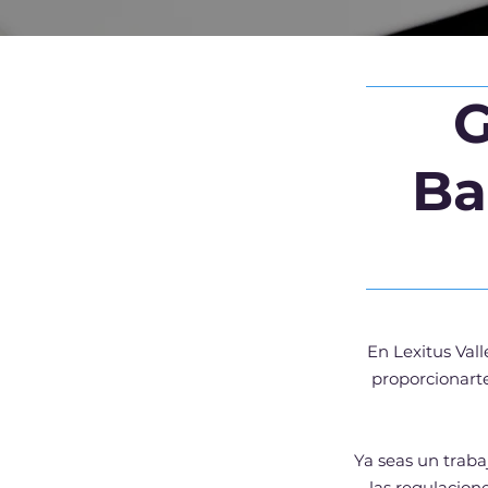
G
Ba
En Lexitus Val
proporcionarte
Ya seas un trab
las regulacion