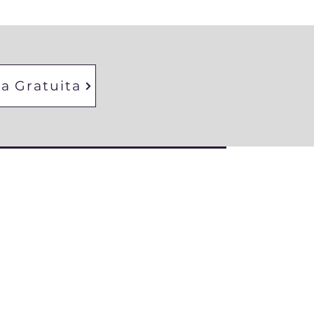
ta Gratuita
tacto
no@lexitusvalles.com
93 235 744
ďAntoni Torrella, 44, 08224 Terrassa,
ona