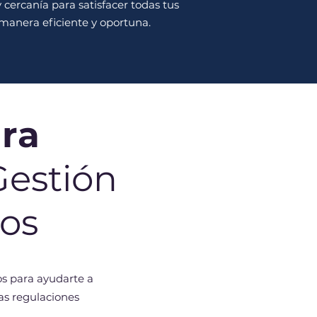
 cercanía para satisfacer todas tus
manera eficiente y oportuna.
ara
Gestión
os
os para ayudarte a
as regulaciones