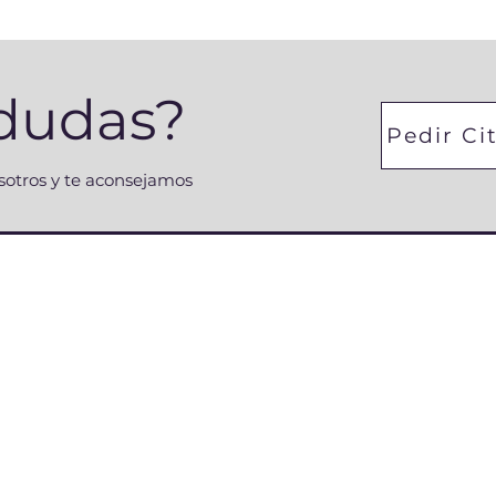
 dudas?
Pedir Ci
osotros y te aconsejamos
Servicios
map
Con
Laboral
lserra
Jurídico
Tel: 6
Fiscal & Contable
Somos
Carrer 
Barcel
er
Otros Servicios