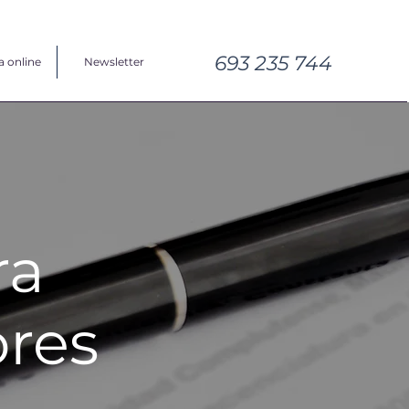
693 235 744
a online
Newsletter
ra
ores