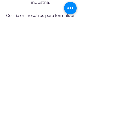
industria.
Confía en nosotros para formalizar
tu inscripción en el Registro REA y
destacar en el mercado como una
empresa de confianza y calidad.
¿Tienes dudas?
Pide una cita gratuita con
nosotros y te aconsejamos
Pedir Cita Gratuita