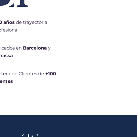
0 años
de trayectoria
ofesional
icados en
Barcelona
y
rrassa
rtera de Clientes de
+100
ientes