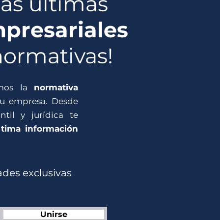
las
últimas
presariales
normativas!
amos la
normativa
u empresa. Desde
ntil y jurídica te
tima información
lo 720
tas en
ades exclusivas
Unirse