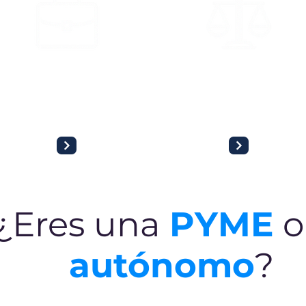
ASESORIA LABORAL
ASESORÍA JURÍDICA
Gestionamos todas tus relaciones
Asistencia legal completa, desde la
borales: altas, nóminas, seguridad social
constitución de sociedades hasta la
y resolución de conflictos.
defensa ante tribunales.
¿Eres una
PYME
o
autónomo
?