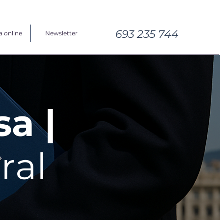
693 235 744
a online
Newsletter
sa |
ral