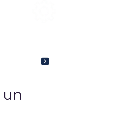
OTROS SERVICIOS
Trámites complementarios como
certificados digitales, REA, protección de
datos y subvenciones para ti.
 un