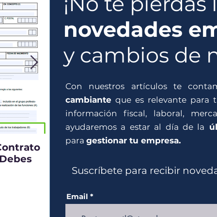
¡No te pierdas 
novedades em
y cambios de 
Con nuestros artículos te cont
cambiante
que es
relevante
para t
información fiscal, laboral, merca
ayudaremos a estar al día de la
úl
para
gestionar tu empresa.
Contrato
¿Necesitas presentar el mode
 Debes
si cuentas con activos o cuen
el extranjero?
Suscríbete para recibir noved
Email