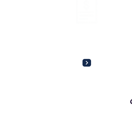
ASESORÍA FISCAL
Optimiza tu carga tributaria y cumple
con todas tus obligaciones fiscales con
la
seguridad y eficiencia.