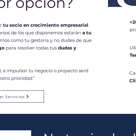
or opción?
+2
er
tu socio en crecimiento empresarial
.
pr
cursos de los que disponemos estarán
a tu
rnos como tu gestoría y no dudes de que
Ub
go
para resolver todas tus
dudas y
Te
, e impulsar tu negocio o proyecto será
Ca
stra prioridad."
Cl
er Servicios