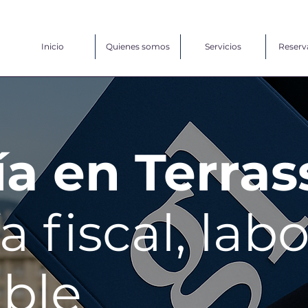
Inicio
Quienes somos
Servicios
Reserv
a en Terras
a fiscal, labo
able