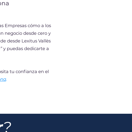
ona
as Empresas cómo a los
n negocio desde cero y
nde desde Lexitus Vallès
”
y puedas dedicarte a
osita tu confianza en el
ona
.
r
?